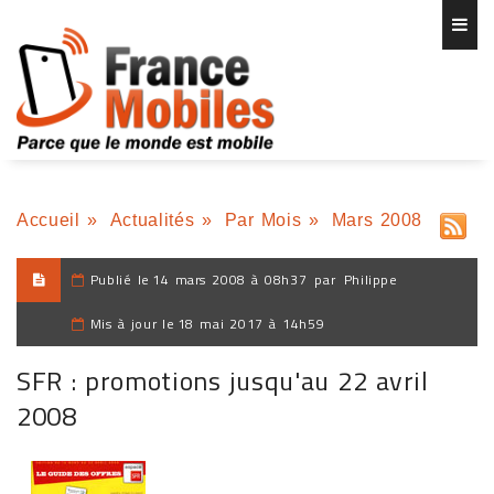
Accueil
»
Actualités
»
Par Mois
»
Mars 2008
Publié le
14 mars 2008 à 08h37
par
Philippe
Mis à jour le
18 mai 2017 à 14h59
SFR : promotions jusqu'au 22 avril
2008