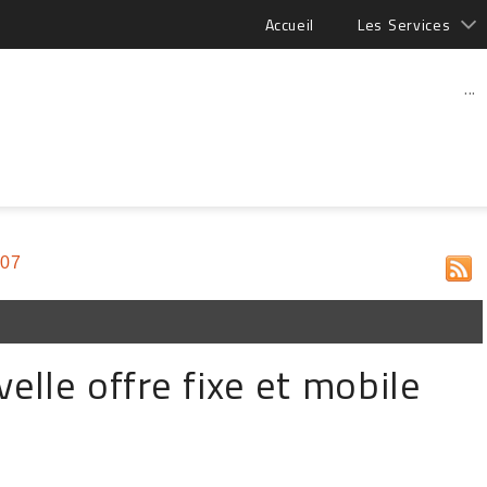
Accueil
Les Services
...
007
lle offre fixe et mobile