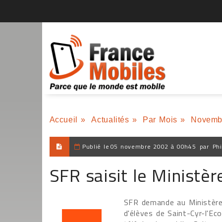
Accueil
»
Actualités
»
Par Mois
»
Novemb
Publié le
05 novembre 2002 à 00h45
par
Phi
SFR saisit le Ministèr
SFR demande au Ministère 
d'élèves de Saint-Cyr-l'Ec