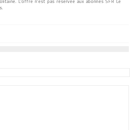
olitaine. L'offre n'est pas réservée aux abonnés SFR Le
s.