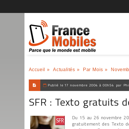
Accueil
»
Actualités
»
Par Mois
»
Novemb
Publié le
17 novembre 2004 à 00h54
par
Phi
SFR : Texto gratuits 
Du 15 au 26 novembre 200
gratuitement des Texto de