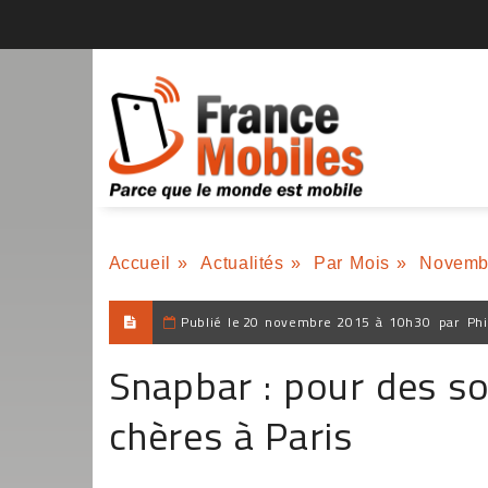
Accueil
»
Actualités
»
Par Mois
»
Novemb
Publié le
20 novembre 2015 à 10h30
par
Phi
Snapbar : pour des so
chères à Paris