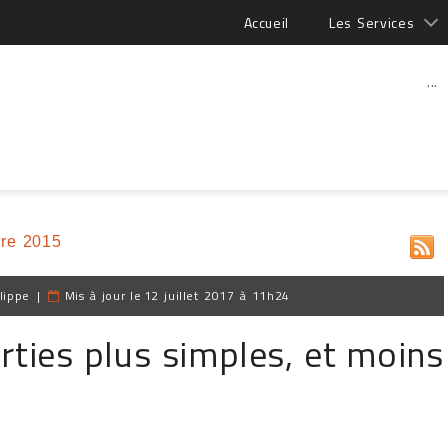
Accueil
Les Services
...
re 2015
lippe
|
Mis à jour le
12 juillet 2017 à 11h24
rties plus simples, et moins