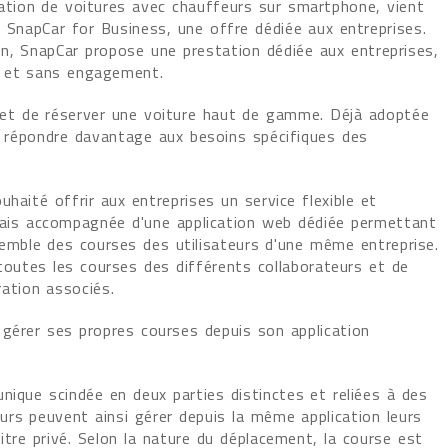
vation de voitures avec chauffeurs sur smartphone, vient
n SnapCar for Business, une offre dédiée aux entreprises.
on, SnapCar propose une prestation dédiée aux entreprises,
e et sans engagement.
met de réserver une voiture haut de gamme. Déjà adoptée
 de répondre davantage aux besoins spécifiques des
haité offrir aux entreprises un service flexible et
mais accompagnée d'une application web dédiée permettant
nsemble des courses des utilisateurs d'une même entreprise.
r toutes les courses des différents collaborateurs et de
ration associés.
 gérer ses propres courses depuis son application
nique scindée en deux parties distinctes et reliées à des
urs peuvent ainsi gérer depuis la même application leurs
tre privé. Selon la nature du déplacement, la course est