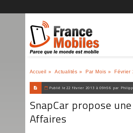
Accueil
»
Actualités
»
Par Mois
»
Février
Publié le
22 février 2013 à 09h56
par
Philip
SnapCar propose une a
Affaires