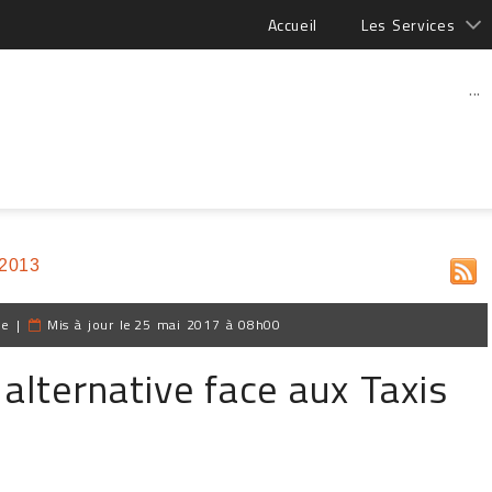
Accueil
Les Services
...
 2013
pe
|
Mis à jour le
25 mai 2017 à 08h00
lternative face aux Taxis