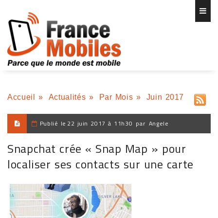
Accueil
»
Actualités
»
Par Mois
»
Juin 2017
Publié le
22 juin 2017 à 11h30
par
Angele
Snapchat crée « Snap Map » pour
localiser ses contacts sur une carte