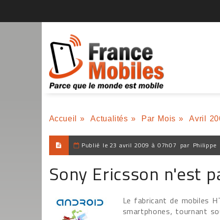
Accueil
»
Actualités
»
Par Mois
»
Avril 2
Publié le
23 avril 2009 à 07h07
par
Philippe
Sony Ericsson n'est p
Le fabricant de mobiles H
smartphones, tournant sou