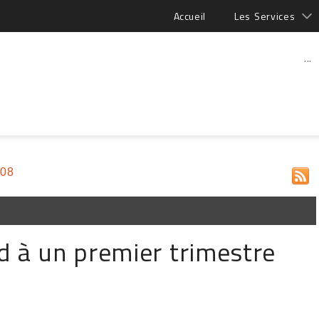
Accueil
Les Services
...
008
d à un premier trimestre