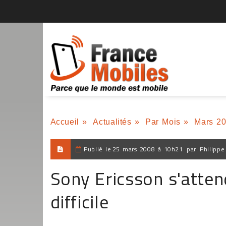
Accueil
»
Actualités
»
Par Mois
»
Mars 2
Publié le
25 mars 2008 à 10h21
par
Philippe
Sony Ericsson s'atten
difficile