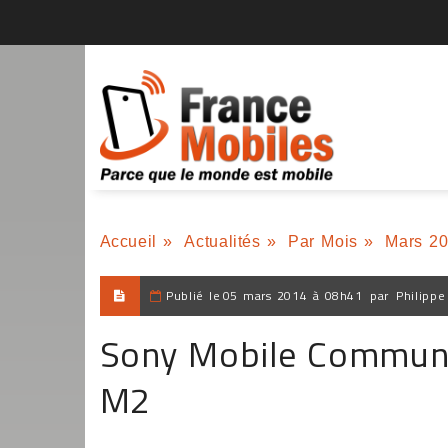
Accueil
»
Actualités
»
Par Mois
»
Mars 2
Publié le
05 mars 2014 à 08h41
par
Philippe
Sony Mobile Communic
M2