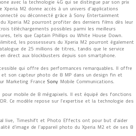
one avec la technologie 4G qui se distingue par son prix
e Xperia M2 donne accès à un univers d'applications
 connecté ou déconnecté grâce à Sony Entertainment
 du Xperia M2 pourront profiter des derniers films dès leur
 trois téléchargements possibles parmi les meilleurs
tures, tels que Captain Phillips ou White House Down.
nlimited, les possesseurs du Xperia M2 pourront également
talogue de 25 millions de titres, tandis que le service
 en direct aux blockbusters depuis son smartphone.
essible qui offre des performances remarquables. Il offre
s et son capteur photo de 8 MP dans un design fin et
teur Marketing France
Sony
Mobile Communications.
 pour mobile de 8 mégapixels. Il est équipé des fonctions
R. Ce modèle repose sur l'expertise et la technologie des
ial live, Timeshift et Photo Effects ont pour but d'aider
 qualité d'image de l'appareil photo du Xperia M2 et de ses 8