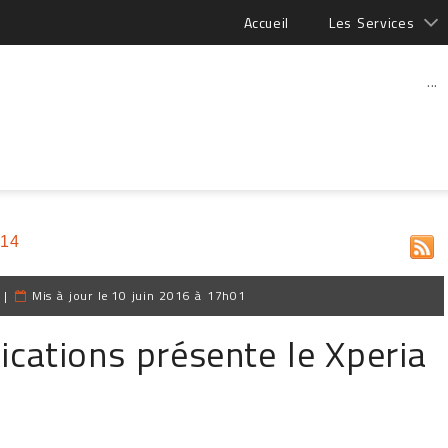
Accueil
Les Services
...
014
|
Mis à jour le
10 juin 2016 à 17h01
ations présente le Xperia