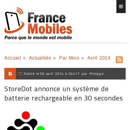
Accueil
»
Actualités
»
Par Mois
»
Avril 2014
Publié le
09 avril 2014 à 04h17
par
Philippe
StoreDot annonce un système de
batterie rechargeable en 30 secondes