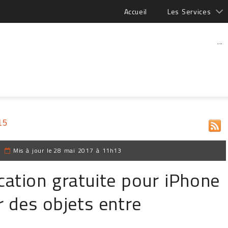
Accueil
Les Services
...
15
|
Mis à jour le
28 mai 2017 à 11h13
ation gratuite pour iPhone
 des objets entre