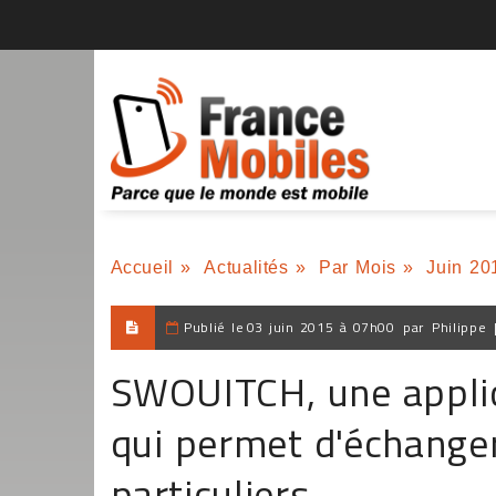
Accueil
»
Actualités
»
Par Mois
»
Juin 20
Publié le
03 juin 2015 à 07h00
par
Philippe
SWOUITCH, une applic
qui permet d'échanger
particuliers