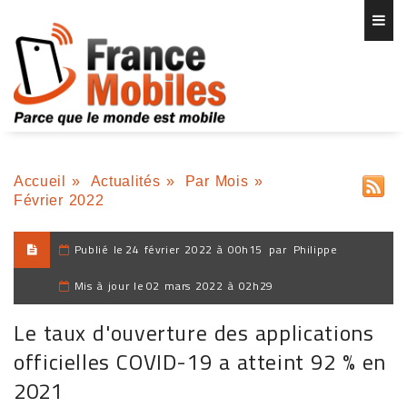
Accueil
»
Actualités
»
Par Mois
»
Février 2022
Publié le
24 février 2022 à 00h15
par
Philippe
Mis à jour le
02 mars 2022 à 02h29
Le taux d'ouverture des applications
officielles COVID-19 a atteint 92 % en
2021