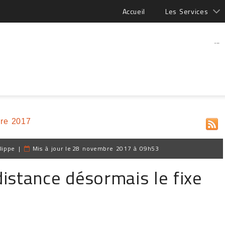
Accueil
Les Services
...
re 2017
lippe
|
Mis à jour le
28 novembre 2017 à 09h53
istance désormais le fixe