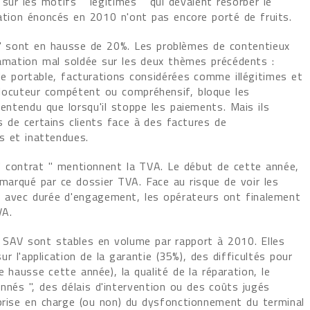
ur les motifs " légitimes " qui devaient résorber le
iation énoncés en 2010 n'ont pas encore porté de fruits.
 " sont en hausse de 20%. Les problèmes de contentieux
lamation mal soldée sur les deux thèmes précédents :
de portable, facturations considérées comme illégitimes et
erlocuteur compétent ou compréhensif, bloque les
 entendu que lorsqu'il stoppe les paiements. Mais ils
es de certains clients face à des factures de
s et inattendues.
" contrat " mentionnent la TVA. Le début de cette année,
 marqué par ce dossier TVA. Face au risque de voir les
at avec durée d'engagement, les opérateurs ont finalement
VA.
s SAV sont stables en volume par rapport à 2010. Elles
 l'application de la garantie (35%), des difficultés pour
 hausse cette année), la qualité de la réparation, le
nnés ", des délais d'intervention ou des coûts jugés
 prise en charge (ou non) du dysfonctionnement du terminal