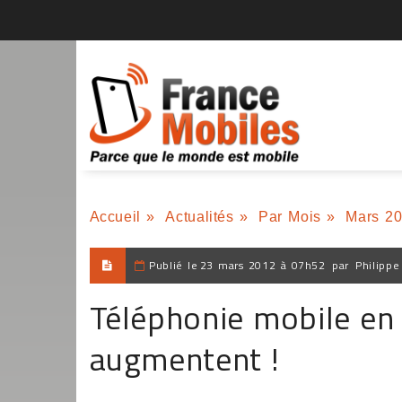
Accueil
»
Actualités
»
Par Mois
»
Mars 2
Publié le
23 mars 2012 à 07h52
par
Philippe
Téléphonie mobile en 
augmentent !