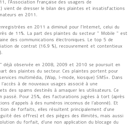
1, l'Association française des usagers de
 vient de dresser le bilan des plaintes et insatisfactions
mmateurs en 2011.
enregistrées en 2011 a diminué pour l'Internet, celui du
rès de 11%. La part des plaintes du secteur " Mobile " est
aine des communications électroniques. Le top 5 de
iliation de contrat (16.9 %), recouvrement et contentieux
).
 " déjà observée en 2008, 2009 et 2010 se poursuit en
uart des plaintes du secteur. Ces plaintes portent pour
services multimédia, (Wap, I-mode, kiosque) SMS+. Dans
e l'accès à de nouveaux usages associé à une
fets des spams destinés à arnaquer les utilisateurs. Ce
n passé. Pour 25%, des facturations jugées à tort (après
tions d'appels à des numéros inconnus de l'abonné). Et
tion de forfaits, elles résultent principalement d'une
guïté des offres) et des pièges des illimités, mais aussi
lution du forfait, d'une non application du blocage du