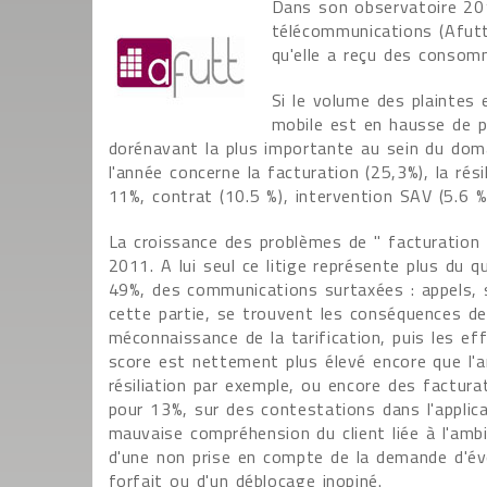
Dans son observatoire 201
télécommunications (Afutt)
qu'elle a reçu des conso
Si le volume des plaintes 
mobile est en hausse de p
dorénavant la plus importante au sein du dom
l'année concerne la facturation (25,3%), la rés
11%, contrat (10.5 %), intervention SAV (5.6 %
La croissance des problèmes de " facturation
2011. A lui seul ce litige représente plus du q
49%, des communications surtaxées : appels, 
cette partie, se trouvent les conséquences d
méconnaissance de la tarification, puis les ef
score est nettement plus élevé encore que l'a
résiliation par exemple, ou encore des factura
pour 13%, sur des contestations dans l'applica
mauvaise compréhension du client liée à l'ambi
d'une non prise en compte de la demande d'évo
forfait ou d'un déblocage inopiné.