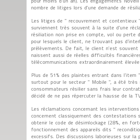
pour moins d'un an). Les engagements Novelli s
nombre de litiges lors d'une demande de résil
Les litiges de " recouvrement et contentieux
surviennent très souvent à la suite d'une réc
résiliation non prise en compte, vol ou perte 
pour lesquels le client, ne trouvant pas d'int
prélèvements. De fait, le client n'est souvent
naissent aussi de réelles difficultés financièr
télécommunications extraordinairement élevée
Plus de 51% des plaintes entrant dans l'item 
surtout pour le secteur " Mobile ", a été très
consommateurs résilier sans frais leur contr
décidé de ne pas répercuter la hausse de la T
Les réclamations concernant les intervention
concernent classiquement des contestations sur
obtenir le code de désimlockage (28%, en forte
fonctionnement des appareils dits " reconditio
excessifs. Des discussions laborieuses sur la