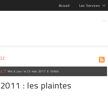
Accueil
Les Services
...
012
|
Mis à jour le
23 mai 2017 à 15h04
2011 : les plaintes