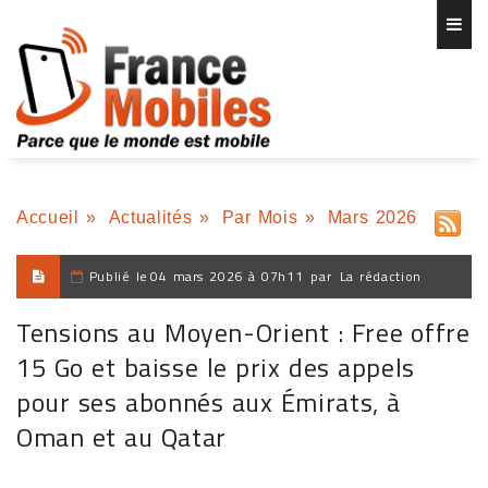
Accueil
»
Actualités
»
Par Mois
»
Mars 2026
Publié le
04 mars 2026 à 07h11
par
La rédaction
Tensions au Moyen-Orient : Free offre
15 Go et baisse le prix des appels
pour ses abonnés aux Émirats, à
Oman et au Qatar