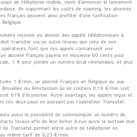
-pays de téléphonie mobile, vient d'annoncer le lancement
andaise. En supprimant les coûts de roaming, les abonnés
es français peuvent ainsi profiter d'une tarification
 Belgique.
 souhaite recevoir ou donner des appels téléphoniques à
doit transiter via un autre réseau que celui de son
e opérateurs font que ces appels connaissent une
s, un abonné français payera en moyenne 60 cents pour
ale, 1 € pour joindre un numéro local néerlandais, et plus
turée 1 €/min, un abonné Français en Belgique ou aux
 Bruxelles ou Amsterdam lui en coûtera 0,19 €/min soit
soit 61% d'économie. Autre avantage, les appels reçus et
ns ces deux pays en passant par l'opérateur Transatel.
l aura aussi la possibilité de communiquer un numéro de
acts locaux afin de leur éviter à eux aussi la surtaxe due
er de Transatel permet entre autre de téléphoner en
) au même tarif de 0,23 €/min.