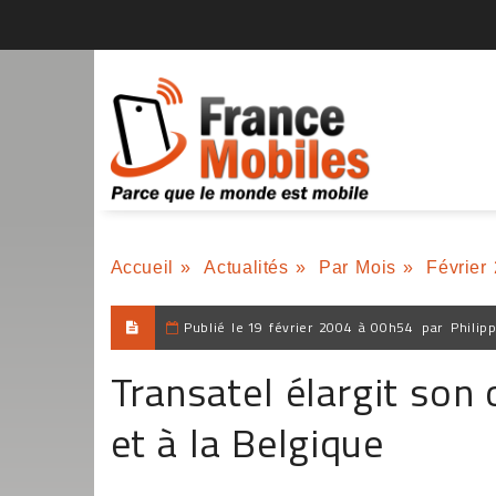
Accueil
»
Actualités
»
Par Mois
»
Février
Publié le
19 février 2004 à 00h54
par
Philip
Transatel élargit son
et à la Belgique