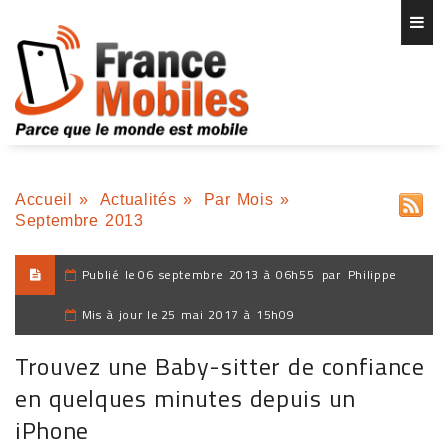
Accueil
»
Actualités
»
Par Mois
»
Septembre 2013
Publié le
06 septembre 2013 à 06h55
par
Philippe
Mis à jour le
25 mai 2017 à 15h09
Trouvez une Baby-sitter de confiance
en quelques minutes depuis un
iPhone