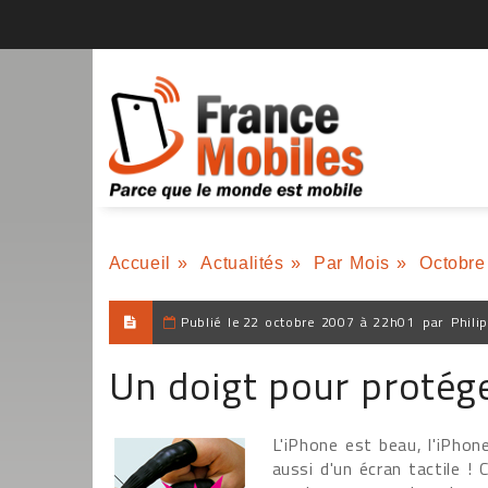
Accueil
»
Actualités
»
Par Mois
»
Octobre
Publié le
22 octobre 2007 à 22h01
par
Phili
Un doigt pour protég
L'iPhone est beau, l'iPhon
aussi d'un écran tactile !