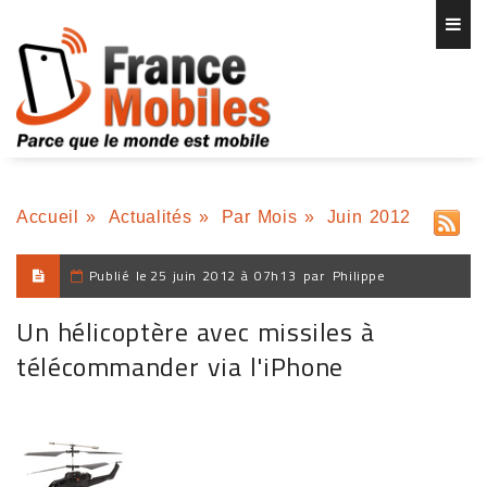
Accueil
»
Actualités
»
Par Mois
»
Juin 2012
Publié le
25 juin 2012 à 07h13
par
Philippe
Un hélicoptère avec missiles à
télécommander via l'iPhone