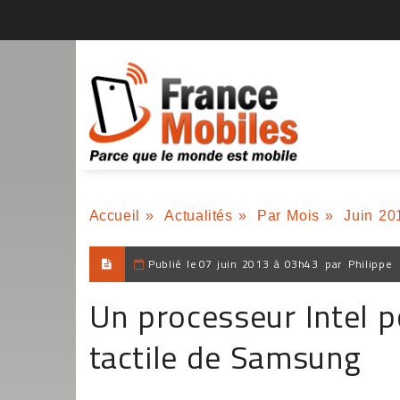
Accueil
»
Actualités
»
Par Mois
»
Juin 20
Publié le
07 juin 2013 à 03h43
par
Philippe
Un processeur Intel p
tactile de Samsung