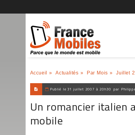
Accueil
»
Actualités
»
Par Mois
»
Juillet 
Publié le
31 juillet 2007 à 20h30
par
Philipp
Un romancier italien a
mobile