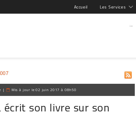
Accueil
Les Services
...
2007
e
|
Mis à jour le
02 juin 2017 à 08h50
 écrit son livre sur son