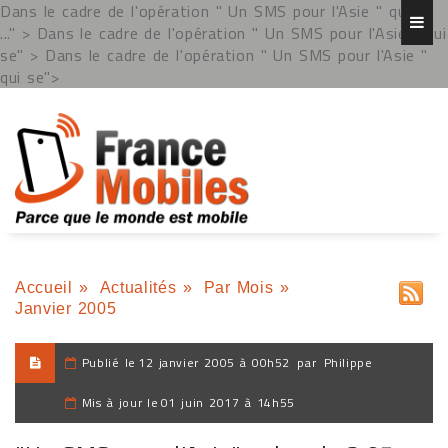
Dans le cadre de l'opération " Un SMS pour l'Asie " qui se
..." >
Dans le cadre de l'opération " Un SMS pour l'Asie " qui
se" >
Dans le cadre de l'opération " Un SMS pour l'Asie "
qui se">
Accueil
»
Actualités
»
Par Mois
»
Janvier 2005
Publié le
12 janvier 2005 à 00h52
par
Philippe
Mis à jour le
01 juin 2017 à 14h55