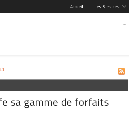
Accueil
Les Services
...
11
fe sa gamme de forfaits