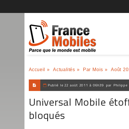
Accueil
»
Actualités
»
Par Mois
»
Août 20
Publié le
22 août 2011 à 06h39
par
Philippe
Universal Mobile étof
bloqués