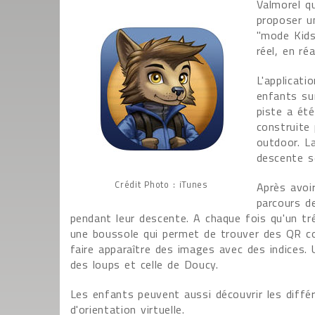
Valmorel qu
proposer u
"mode Kids"
réel, en ré
L'applicat
enfants sur
piste a été
construite 
outdoor. La
descente s
Crédit Photo : iTunes
Après avoi
parcours de
pendant leur descente. A chaque fois qu'un tr
une boussole qui permet de trouver des QR co
faire apparaître des images avec des indices. U
des loups et celle de Doucy.
Les enfants peuvent aussi découvrir les diff
d'orientation virtuelle.