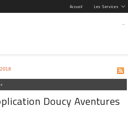
Accueil
Les Services
...
 2018
pe
pplication Doucy Aventures