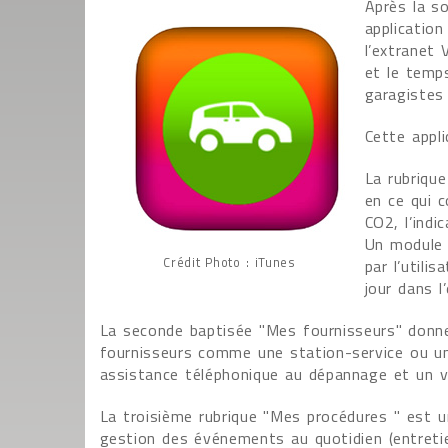
Après la so
applicatio
l’extranet 
et le temps
garagistes
Cette appli
La rubriqu
en ce qui 
CO2, l’indi
Un module 
Crédit Photo : iTunes
par l’utili
jour dans l
La seconde baptisée "Mes fournisseurs" donne 
fournisseurs comme une station-service ou un 
assistance téléphonique au dépannage et un v
La troisième rubrique "Mes procédures " est u
gestion des événements au quotidien (entretien,