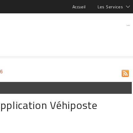
Accueil
Les Services
...
16
pplication Véhiposte