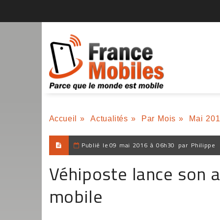
Accueil
»
Actualités
»
Par Mois
»
Mai 20
Publié le
09 mai 2016 à 06h30
par
Philippe
Véhiposte lance son a
mobile