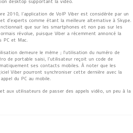
tion desktop supportant la vidéo.
e 2010, l’application de VoIP Viber est considérée par un
t d’experts comme étant la meilleure alternative à Skype.
onctionnait que sur les smartphones et non pas sur les
sormais révolue, puisque Viber a récemment annoncé la
es PC et Mac.
tilisation demeure le même ; l'utilisation du numéro de
o de portable saisi, l'utilisateur reçoit un code de
tomatiquement ses contacts mobiles. À noter que les
giciel Viber pourront synchroniser cette dernière avec la
 appel du PC au mobile.
t aux utilisateurs de passer des appels vidéo, un peu à la