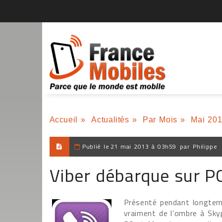
Accueil
»
Actualités
»
Par Mois
»
Mai 20
Publié le
21 mai 2013 à 03h59
par
Philippe
Viber débarque sur P
Présenté pendant longtemp
vraiment de l’ombre à Skyp