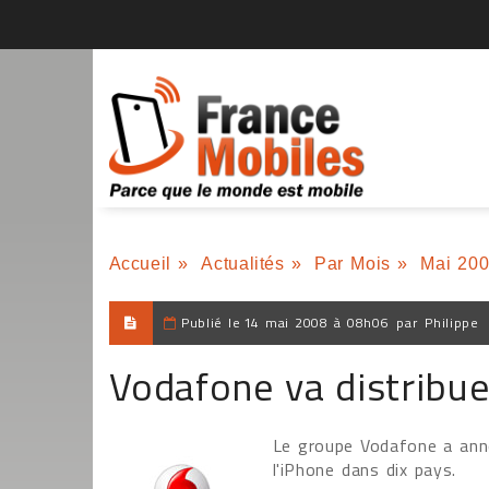
Accueil
»
Actualités
»
Par Mois
»
Mai 20
Publié le
14 mai 2008 à 08h06
par
Philippe
Vodafone va distribue
Le groupe Vodafone a anno
l'iPhone dans dix pays.