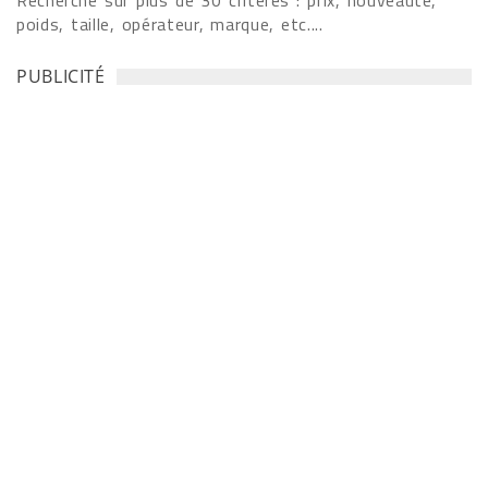
Recherche sur plus de 30 critères : prix, nouveauté,
poids, taille, opérateur, marque, etc....
PUBLICITÉ