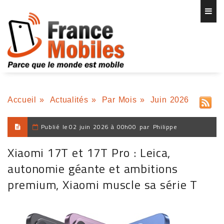
Accueil
»
Actualités
»
Par Mois
»
Juin 2026
Publié le
02 juin 2026 à 00h00
par
Philippe
Xiaomi 17T et 17T Pro : Leica,
autonomie géante et ambitions
premium, Xiaomi muscle sa série T