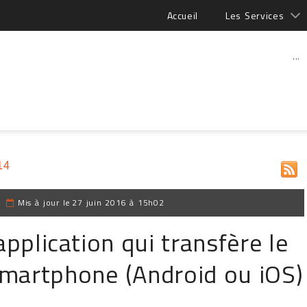
Accueil
Les Services
...
14
|
Mis à jour le
27 juin 2016 à 15h02
application qui transfère le
smartphone (Android ou iOS)