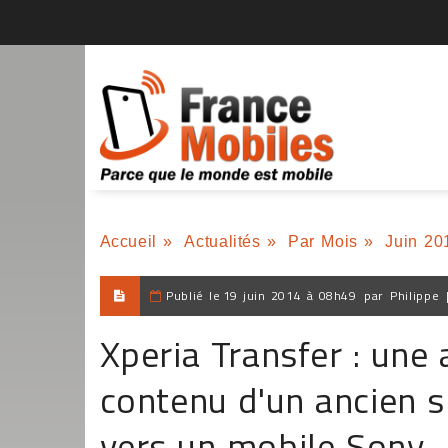
Accueil
»
Actualités
»
Par Mois
»
Juin 20
Publié le
19 juin 2014 à 08h49
par
Philippe
Xperia Transfer : une 
contenu d'un ancien 
vers un mobile Sony