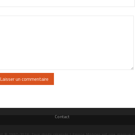
Contact
ht © 1997-2026. Tous droits réservés | France Mobiles est une marque 