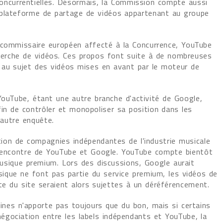
concurrentielles. Désormais, la Commission compte aussi
 plateforme de partage de vidéos appartenant au groupe
e commissaire européen affecté à la Concurrence, YouTube
echerche de vidéos. Ces propos font suite à de nombreuses
 au sujet des vidéos mises en avant par le moteur de
YouTube, étant une autre branche d'activité de Google,
afin de contrôler et monopoliser sa position dans les
 autre enquête.
iation de compagnies indépendantes de l'industrie musicale
l'encontre de YouTube et Google. YouTube compte bientôt
usique premium. Lors des discussions, Google aurait
sique ne font pas partie du service premium, les vidéos de
ite du site seraient alors sujettes à un déréférencement.
aines n'apporte pas toujours que du bon, mais si certains
gociation entre les labels indépendants et YouTube, la