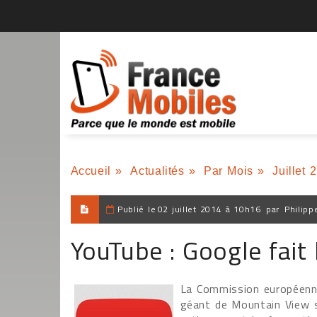
Accueil
»
Actualités
»
Par Mois
»
Juillet 
Publié le
02 juillet 2014 à 10h16
par
Philipp
YouTube : Google fait 
La Commission européenne
géant de Mountain View s