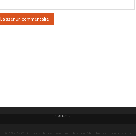
Contact
ht © 1997-2026. Tous droits réservés | France Mobiles est une marque 