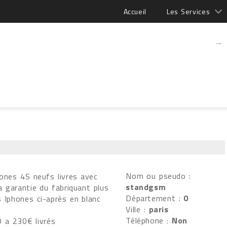
Accueil
Les Services
...
Nom ou pseudo :
ones 4S neufs livres avec
standgsm
a garantie du fabriquant plus
Département :
0
 Iphones ci-après en blanc
Ville :
paris
Téléphone :
Non
 a 230€ livrés