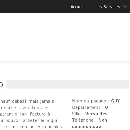
Accueil
Les Services
...
O
Nom ou pseudo :
GUY
neuf déballé mais jamais
Département :
0
on sachet avec tous les
Ville :
Versailles
garantie 1an, facture à
Téléphone :
Non
our pouvoir acheter le 8 qui
communiqué
uillez me contacter pour plus