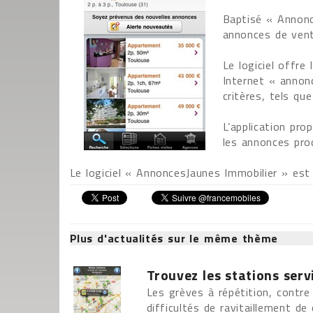
Baptisé « Annonc
annonces de vent
Le logiciel offre
Internet « annon
critères, tels que
L’application pro
les annonces pro
Le logiciel « AnnoncesJaunes Immobilier » est 
Plus d'actualités sur le même thème
Trouvez les stations serv
Les grèves à répétition, contr
difficultés de ravitaillement de