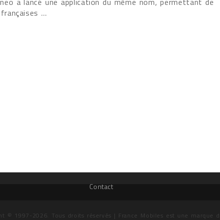
gineo a lancé une application du même nom, permettant de
 françaises ...
Contact
ht © 1997-2026. Tous droits réservés | France Mobiles est une marque 