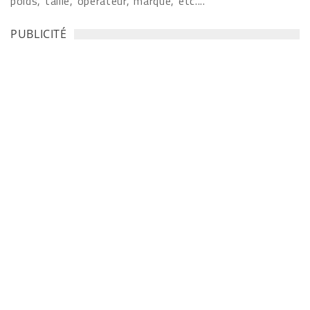
poids, taille, opérateur, marque, etc....
PUBLICITÉ