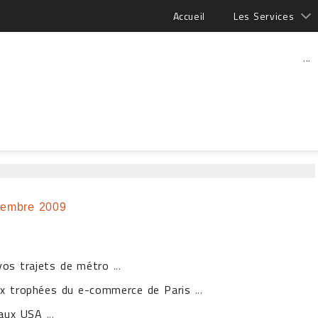
Accueil
Les Services
...
tembre 2009
vos trajets de métro
...
ux trophées du e-commerce de Paris
...
 aux USA
...