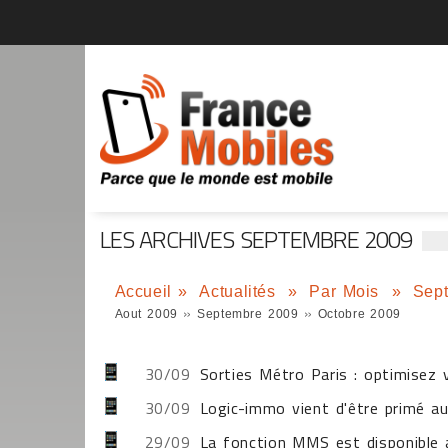
LES ARCHIVES SEPTEMBRE 2009
Accueil
»
Actualités
»
Par Mois
»
Sep
»
»
Aout 2009
Septembre 2009
Octobre 2009
30/09
Sorties Métro Paris : optimisez 
30/09
Logic-immo vient d'être primé a
29/09
La fonction MMS est disponible