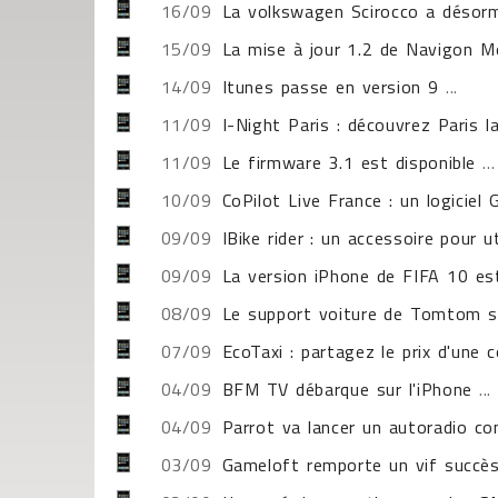
16/09
La volkswagen Scirocco a désorm
15/09
La mise à jour 1.2 de Navigon Mo
14/09
Itunes passe en version 9
...
11/09
I-Night Paris : découvrez Paris la
11/09
Le firmware 3.1 est disponible
...
10/09
CoPilot Live France : un logicie
09/09
IBike rider : un accessoire pour u
09/09
La version iPhone de FIFA 10 es
08/09
Le support voiture de Tomtom se
07/09
EcoTaxi : partagez le prix d'une 
04/09
BFM TV débarque sur l'iPhone
...
04/09
Parrot va lancer un autoradio co
03/09
Gameloft remporte un vif succès