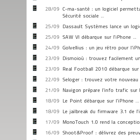
28/09
C-ma-santé : un logiciel permet
Sécurité sociale
...
25/09
Dassault Systèmes lance un logic
25/09
SAW VI débarque sur l'iPhone
...
24/09
Golvellius : un jeu rétro pour l'iP
23/09
Dismoioù : trouvez facilement un
23/09
Real Football 2010 débarque sur 
22/09
Seloger : trouvez votre nouveau
21/09
Navigon prépare l'info trafic sur 
18/09
Le Point débarque sur l'iPhone
...
18/09
Le jailbreak du firmware 3.1 de l
17/09
MonoTouch 1.0 rend la conception
16/09
Shoot&Proof : délivrez des preu