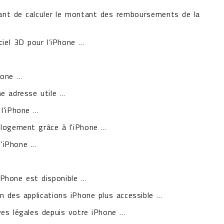
tant de calculer le montant des remboursements de la
iel 3D pour l’iPhone
...
hone
...
e adresse utile
...
l'iPhone
...
 logement grâce à l'iPhone
...
l'iPhone
...
'iPhone est disponible
...
 des applications iPhone plus accessible
...
ves légales depuis votre iPhone
...