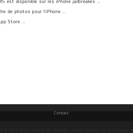
S est disponible sur les iPhone jailbreakés
...
uche de photos pour l'iPhone
...
'App Store
...
Contact
ht © 1997-2026. Tous droits réservés | France Mobiles est une marque 