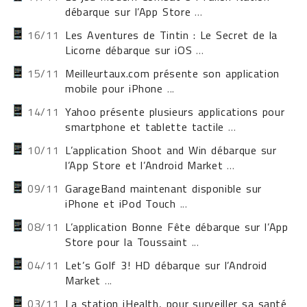
débarque sur l’App Store
...
16/11
Les Aventures de Tintin : Le Secret de la
Licorne débarque sur iOS
...
15/11
Meilleurtaux.com présente son application
mobile pour iPhone
...
14/11
Yahoo présente plusieurs applications pour
smartphone et tablette tactile
...
10/11
L’application Shoot and Win débarque sur
l’App Store et l’Android Market
...
09/11
GarageBand maintenant disponible sur
iPhone et iPod Touch
...
08/11
L’application Bonne Fête débarque sur l’App
Store pour la Toussaint
...
04/11
Let’s Golf 3! HD débarque sur l’Android
Market
...
03/11
La station iHealth, pour surveiller sa santé