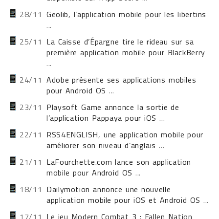
28/11
Geolib, l’application mobile pour les libertins
...
25/11
La Caisse d’Épargne tire le rideau sur sa
première application mobile pour BlackBerry
...
24/11
Adobe présente ses applications mobiles
pour Android OS
...
23/11
Playsoft Game annonce la sortie de
l’application Pappaya pour iOS
...
22/11
RSS4ENGLISH, une application mobile pour
améliorer son niveau d’anglais
...
21/11
LaFourchette.com lance son application
mobile pour Android OS
...
18/11
Dailymotion annonce une nouvelle
application mobile pour iOS et Android OS
...
17/11
Le jeu Modern Combat 3 : Fallen Nation