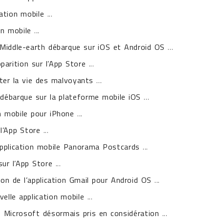
ation mobile
...
on mobile
...
Middle-earth débarque sur iOS et Android OS
...
parition sur l’App Store
...
iter la vie des malvoyants
...
 débarque sur la plateforme mobile iOS
...
n mobile pour iPhone
...
l’App Store
...
application mobile Panorama Postcards
...
sur l’App Store
...
ion de l’application Gmail pour Android OS
...
elle application mobile
...
 Microsoft désormais pris en considération
...