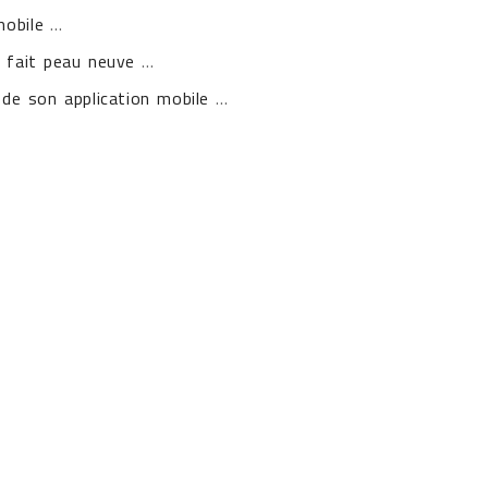
mobile
...
c fait peau neuve
...
e de son application mobile
...