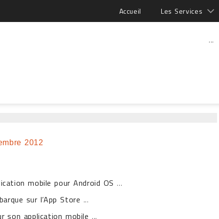
Accueil
Les Services
...
embre 2012
plication mobile pour Android OS
...
barque sur l’App Store
...
sur son application mobile
...