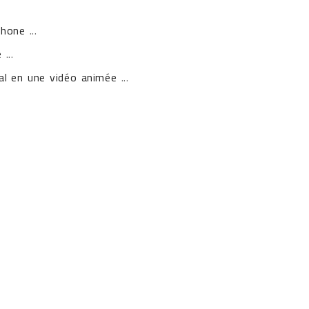
Phone
...
e
...
l en une vidéo animée
...