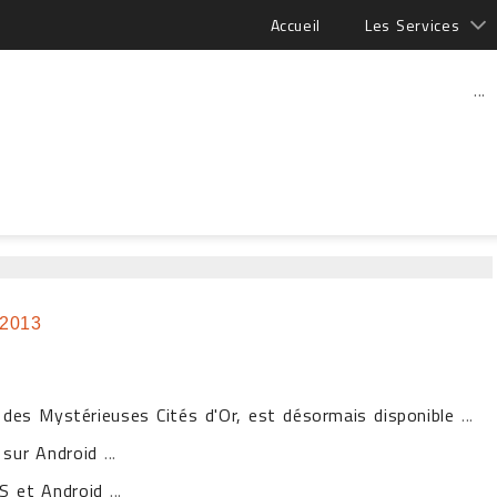
Accueil
Les Services
...
 2013
l des Mystérieuses Cités d'Or, est désormais disponible
...
e sur Android
...
OS et Android
...