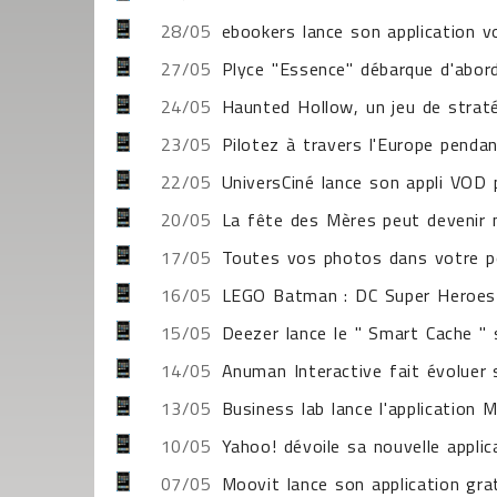
28/05
ebookers lance son application 
27/05
Plyce "Essence" débarque d'abor
24/05
Haunted Hollow, un jeu de stra
23/05
Pilotez à travers l'Europe penda
22/05
UniversCiné lance son appli VOD
20/05
La fête des Mères peut devenir 
17/05
Toutes vos photos dans votre 
16/05
LEGO Batman : DC Super Heroes 
15/05
Deezer lance le " Smart Cache " 
14/05
Anuman Interactive fait évoluer
13/05
Business lab lance l'application
10/05
Yahoo! dévoile sa nouvelle appl
07/05
Moovit lance son application g