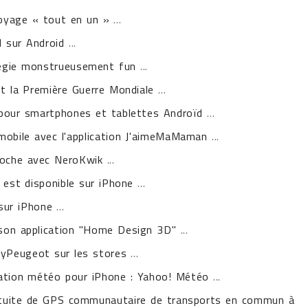
voyage « tout en un »
...
d sur Android
...
tégie monstrueusement fun
...
nt la Première Guerre Mondiale
...
 pour smartphones et tablettes Androïd
...
mobile avec l'application J'aimeMaMaman
...
poche avec NeroKwik
...
est disponible sur iPhone
...
sur iPhone
...
 son application "Home Design 3D"
...
 MyPeugeot sur les stores
...
ication météo pour iPhone : Yahoo! Météo
...
ratuite de GPS communautaire de transports en commun à