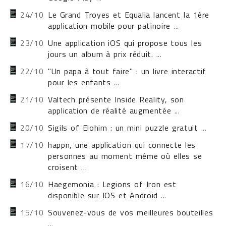
24/10
Le Grand Troyes et Equalia lancent la 1ère
application mobile pour patinoire
...
23/10
Une application iOS qui propose tous les
jours un album à prix réduit.
...
22/10
"Un papa à tout faire" : un livre interactif
pour les enfants
...
21/10
Valtech présente Inside Reality, son
application de réalité augmentée
...
20/10
Sigils of Elohim : un mini puzzle gratuit
...
17/10
happn, une application qui connecte les
personnes au moment même où elles se
croisent
...
16/10
Haegemonia : Legions of Iron est
disponible sur IOS et Android
...
15/10
Souvenez-vous de vos meilleures bouteilles
...