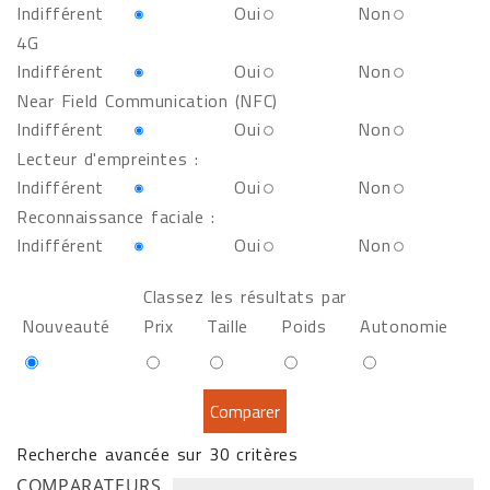
Indifférent
Oui
Non
4G
Indifférent
Oui
Non
Near Field Communication (NFC)
Indifférent
Oui
Non
Lecteur d'empreintes :
Indifférent
Oui
Non
Reconnaissance faciale :
Indifférent
Oui
Non
Classez les résultats par
Nouveauté
Prix
Taille
Poids
Autonomie
Recherche avancée sur 30 critères
COMPARATEURS