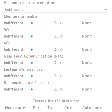
Autonomie en conversation
Mémoire amovible
Indifférent
Oui
Non
5G
Indifférent
Oui
Non
4G
Indifférent
Oui
Non
Near Field Communication (NFC)
Indifférent
Oui
Non
Lecteur d'empreintes :
Indifférent
Oui
Non
Reconnaissance faciale :
Indifférent
Oui
Non
Classez les résultats par
Nouveauté
Prix
Taille
Poids
Autonomie