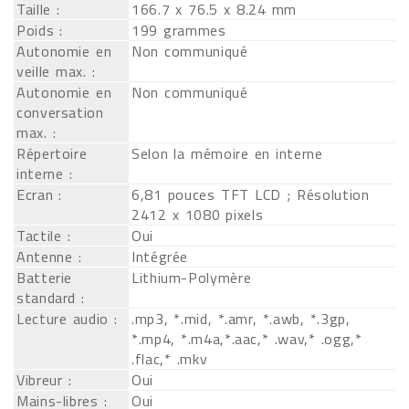
Taille :
166.7 x 76.5 x 8.24 mm
Poids :
199 grammes
Autonomie en
Non communiqué
veille max. :
Autonomie en
Non communiqué
conversation
max. :
Répertoire
Selon la mémoire en interne
interne :
Ecran :
6,81 pouces TFT LCD ; Résolution
2412 x 1080 pixels
Tactile :
Oui
Antenne :
Intégrée
Batterie
Lithium-Polymère
standard :
Lecture audio :
.mp3, *.mid, *.amr, *.awb, *.3gp,
*.mp4, *.m4a,*.aac,* .wav,* .ogg,*
.flac,* .mkv
Vibreur :
Oui
Mains-libres :
Oui