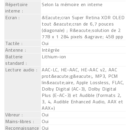
Répertoire
Selon la mémoire en interne
interne :
Ecran :
&Eacute;cran Super Retina XDR OLED
tout &eacute;cran de 6,7 pouces
(diagonale) ; R&eacute;solution de 2
778 x 1 284 pixels &agrave; 458 ppp
Tactile :
Oui
Antenne :
Intégrée
Batterie
Lithium-ion
standard :
Lecture audio :
AAC-LC, HE-AAC, HE-AAC v2, AAC
prot&eacute;g&eacute;, MP3, PCM
lin&eacute;aire, Apple Lossless, FLAC,
Dolby Digital (AC-3), Dolby Digital
Plus (E-AC-3) et Audible (formats 2,
3, 4, Audible Enhanced Audio, AAX et
AAX+)
Vibreur :
Oui
Mains-libres :
Oui
Reconnaissance
Oui