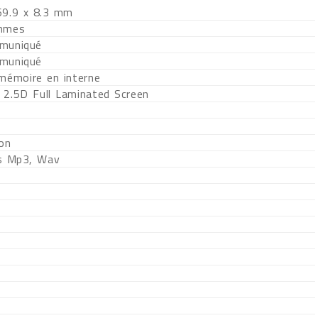
69.9 x 8.3 mm
mmes
muniqué
muniqué
 mémoire en interne
 2.5D Full Laminated Screen
ion
s Mp3, Wav