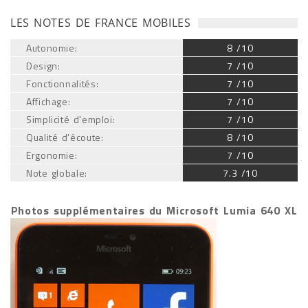
LES NOTES DE FRANCE MOBILES
Autonomie:
8 /10
Design:
7 /10
Fonctionnalités:
7 /10
Affichage:
7 /10
Simplicité d'emploi:
7 /10
Qualité d'écoute:
8 /10
Ergonomie:
7 /10
Note globale:
7.3 /10
Photos supplémentaires du Microsoft Lumia 640 XL