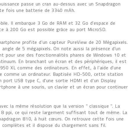
puissance passe un cran au-dessus avec un Snapdragon
tte fois une batterie de 3340 mAh.
ile. Il embarque 3 Go de RAM et 32 Go d'espace de
ace à 200 Go est possible grâce au port MicroSD.
martphone profite d'un capteur PureView de 20 Mégapixels.
 angle de 5 mégapixels. On note aussi la présence d'un
nt pour une des fonctionnalités phares de Windows 10 et
inuum. En branchant un écran et des périphériques, il est
t 950 XL comme des ordinateurs. En effet, à l'aide d'une
lise comme un ordinateur. Baptisée HD-500, cette station
un port USB type C, d'une sortie HDMI et d'un Display
artphone à une souris, un clavier et un écran pour continuer
ec la même résolution que la version " classique ". La
8 ppi, ce qui reste largement suffisant tout de même. La
apdragon 810, à huit cœurs. On retrouve cette fois une
 complètes et il dispose du chargement sans fil.