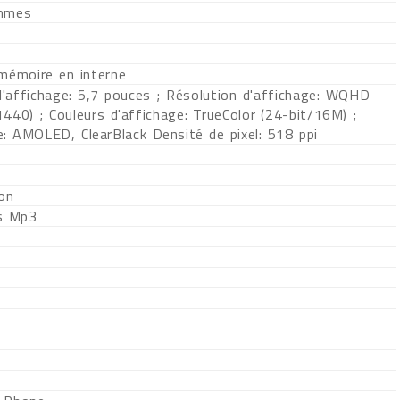
mmes
 mémoire en interne
 l'affichage: 5,7 pouces ; Résolution d'affichage: WQHD
440) ; Couleurs d'affichage: TrueColor (24-bit/16M) ;
e: AMOLED, ClearBlack Densité de pixel: 518 ppi
ion
s Mp3