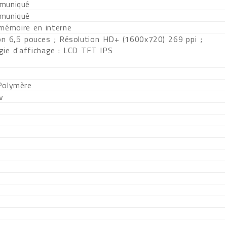
muniqué
muniqué
 mémoire en interne
on 6,5 pouces ; Résolution HD+ (1600x720) 269 ppi ;
gie d'affichage : LCD TFT IPS
Polymère
v