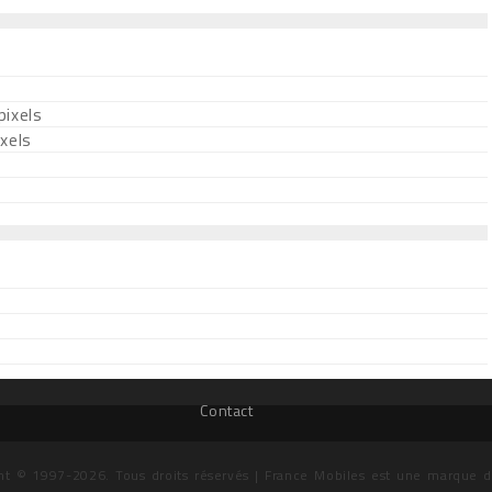
ixels
xels
Contact
ht © 1997-2026. Tous droits réservés | France Mobiles est une marque 