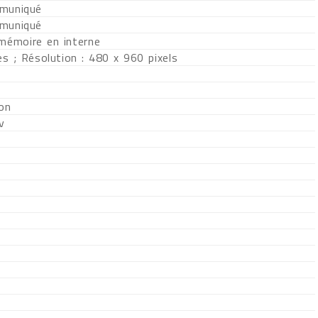
muniqué
muniqué
 mémoire en interne
s ; Résolution : 480 x 960 pixels
ion
v