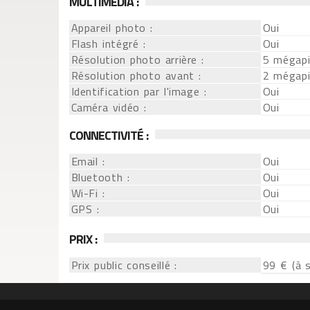
MULTIMEDIA :
Appareil photo :
Oui
Flash intégré :
Oui
Résolution photo arrière :
5 mégapi
Résolution photo avant :
2 mégapi
Identification par l'image :
Oui
Caméra vidéo :
Oui
CONNECTIVITÉ :
Email :
Oui
Bluetooth :
Oui
Wi-Fi :
Oui
GPS :
Oui
PRIX :
Prix public conseillé :
99 € (à s