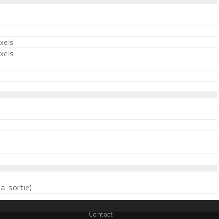
xels
xels
a sortie)
Contact